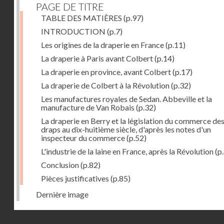
PAGE DE TITRE
TABLE DES MATIÈRES
(p.97)
INTRODUCTION
(p.7)
Les origines de la draperie en France
(p.11)
La draperie à Paris avant Colbert
(p.14)
La draperie en province, avant Colbert
(p.17)
La draperie de Colbert à la Révolution
(p.32)
Les manufactures royales de Sedan. Abbeville et la
manufacture de Van Robais
(p.32)
La draperie en Berry et la législation du commerce de
draps au dix-huitième siècle, d'après les notes d'un
inspecteur du commerce
(p.52)
L'industrie de la laine en France, après la Révolution
(p
Conclusion
(p.82)
Pièces justificatives
(p.85)
Dernière image
Droits réservés - CNAM