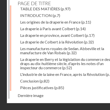
PAGE DE TITRE
TABLE DES MATIÈRES
(p.97)
INTRODUCTION
(p.7)
Les origines de la draperie en France
(p.11)
La draperie à Paris avant Colbert
(p.14)
La draperie en province, avant Colbert
(p.17)
La draperie de Colbert à la Révolution
(p.32)
Les manufactures royales de Sedan. Abbeville et la
manufacture de Van Robais
(p.32)
La draperie en Berry et la législation du commerce de
draps au dix-huitième siècle, d'après les notes d'un
inspecteur du commerce
(p.52)
L'industrie de la laine en France, après la Révolution
(p
Conclusion
(p.82)
Pièces justificatives
(p.85)
Dernière image
Droits réservés - CNAM