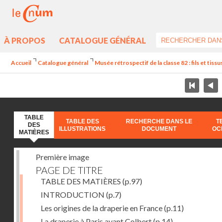
À PROPOS
CATALOGUE GÉNÉRAL
Accueil
Catalogue général
Musée rétrospectif de la classe 82 : fils et tissus
TABLE
TABLE DES
RECHERCHE DANS LE
T
DES
ILLUSTRATIONS
DOCUMENT
OC
MATIÈRES
Première image
PAGE DE TITRE
TABLE DES MATIÈRES
(p.97)
INTRODUCTION
(p.7)
Les origines de la draperie en France
(p.11)
La draperie à Paris avant Colbert
(p.14)