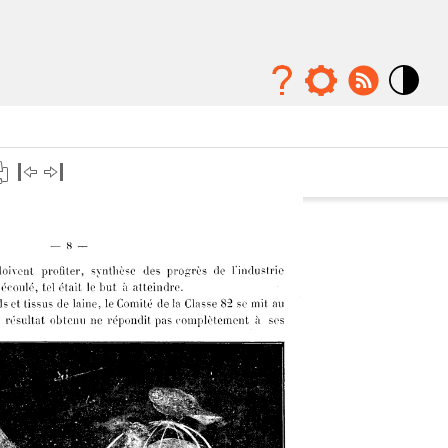
Mode
contraste
élévé