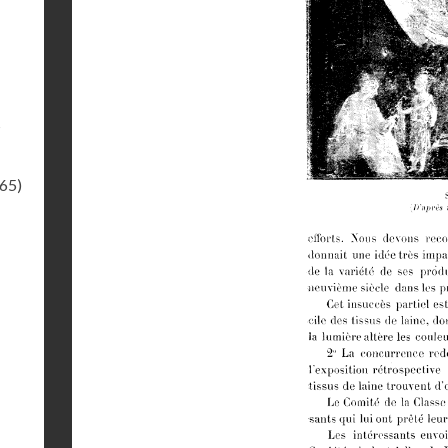
s
.65)