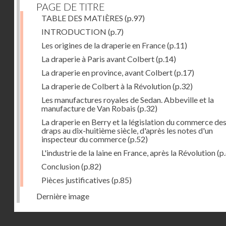
PAGE DE TITRE
TABLE DES MATIÈRES
(p.97)
INTRODUCTION
(p.7)
Les origines de la draperie en France
(p.11)
La draperie à Paris avant Colbert
(p.14)
La draperie en province, avant Colbert
(p.17)
La draperie de Colbert à la Révolution
(p.32)
Les manufactures royales de Sedan. Abbeville et la
manufacture de Van Robais
(p.32)
La draperie en Berry et la législation du commerce de
draps au dix-huitième siècle, d'après les notes d'un
inspecteur du commerce
(p.52)
L'industrie de la laine en France, après la Révolution
(p
Conclusion
(p.82)
Pièces justificatives
(p.85)
Dernière image
Droits réservés - CNAM