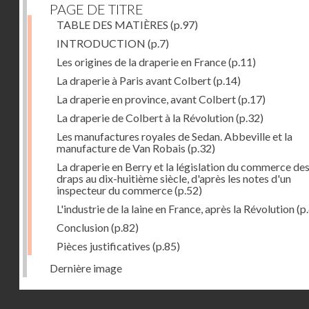
PAGE DE TITRE
TABLE DES MATIÈRES
(p.97)
INTRODUCTION
(p.7)
Les origines de la draperie en France
(p.11)
La draperie à Paris avant Colbert
(p.14)
La draperie en province, avant Colbert
(p.17)
La draperie de Colbert à la Révolution
(p.32)
Les manufactures royales de Sedan. Abbeville et la
manufacture de Van Robais
(p.32)
La draperie en Berry et la législation du commerce de
draps au dix-huitième siècle, d'après les notes d'un
inspecteur du commerce
(p.52)
L'industrie de la laine en France, après la Révolution
(p
Conclusion
(p.82)
Pièces justificatives
(p.85)
Dernière image
Droits réservés - CNAM