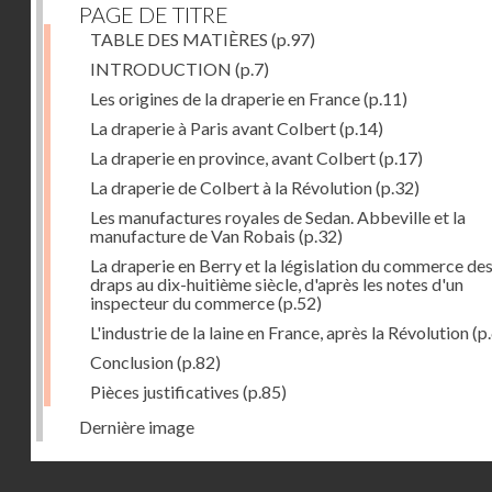
PAGE DE TITRE
TABLE DES MATIÈRES
(p.97)
INTRODUCTION
(p.7)
Les origines de la draperie en France
(p.11)
La draperie à Paris avant Colbert
(p.14)
La draperie en province, avant Colbert
(p.17)
La draperie de Colbert à la Révolution
(p.32)
Les manufactures royales de Sedan. Abbeville et la
manufacture de Van Robais
(p.32)
La draperie en Berry et la législation du commerce de
draps au dix-huitième siècle, d'après les notes d'un
inspecteur du commerce
(p.52)
L'industrie de la laine en France, après la Révolution
(p
Conclusion
(p.82)
Pièces justificatives
(p.85)
Dernière image
Droits réservés - CNAM