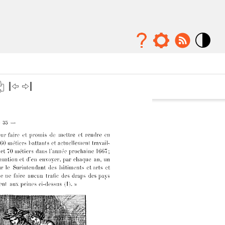
Mode
contraste
élévé