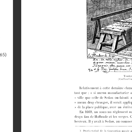
s
.65)