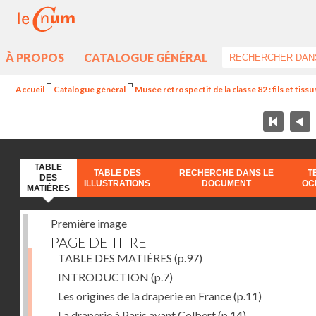
À PROPOS
CATALOGUE GÉNÉRAL
Accueil
Catalogue général
Musée rétrospectif de la classe 82 : fils et tissus
TABLE
TABLE DES
RECHERCHE DANS LE
T
DES
ILLUSTRATIONS
DOCUMENT
OC
MATIÈRES
Première image
PAGE DE TITRE
TABLE DES MATIÈRES
(p.97)
INTRODUCTION
(p.7)
Les origines de la draperie en France
(p.11)
La draperie à Paris avant Colbert
(p.14)