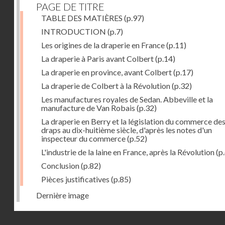
PAGE DE TITRE
TABLE DES MATIÈRES
(p.97)
INTRODUCTION
(p.7)
Les origines de la draperie en France
(p.11)
La draperie à Paris avant Colbert
(p.14)
La draperie en province, avant Colbert
(p.17)
La draperie de Colbert à la Révolution
(p.32)
Les manufactures royales de Sedan. Abbeville et la
manufacture de Van Robais
(p.32)
La draperie en Berry et la législation du commerce de
draps au dix-huitième siècle, d'après les notes d'un
inspecteur du commerce
(p.52)
L'industrie de la laine en France, après la Révolution
(p
Conclusion
(p.82)
Pièces justificatives
(p.85)
Dernière image
Droits réservés - CNAM