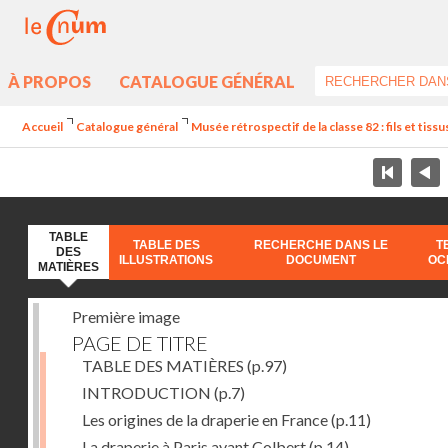
À PROPOS
CATALOGUE GÉNÉRAL
Accueil
Catalogue général
Musée rétrospectif de la classe 82 : fils et tissus
TABLE
TABLE DES
RECHERCHE DANS LE
T
DES
ILLUSTRATIONS
DOCUMENT
OC
MATIÈRES
Première image
PAGE DE TITRE
TABLE DES MATIÈRES
(p.97)
INTRODUCTION
(p.7)
Les origines de la draperie en France
(p.11)
La draperie à Paris avant Colbert
(p.14)