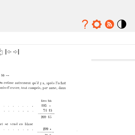
Mode
contraste
élévé