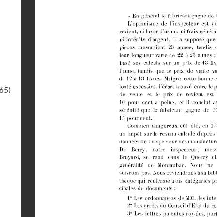
s
.65)