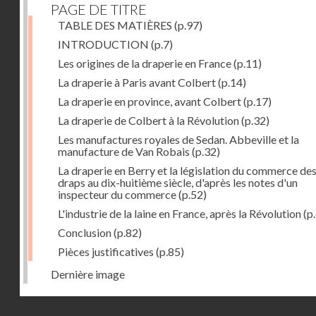
PAGE DE TITRE
TABLE DES MATIÈRES
(p.97)
INTRODUCTION
(p.7)
Les origines de la draperie en France
(p.11)
La draperie à Paris avant Colbert
(p.14)
La draperie en province, avant Colbert
(p.17)
La draperie de Colbert à la Révolution
(p.32)
Les manufactures royales de Sedan. Abbeville et la
manufacture de Van Robais
(p.32)
La draperie en Berry et la législation du commerce de
draps au dix-huitième siècle, d'après les notes d'un
inspecteur du commerce
(p.52)
L'industrie de la laine en France, après la Révolution
(p
Conclusion
(p.82)
Pièces justificatives
(p.85)
Dernière image
Droits réservés - CNAM