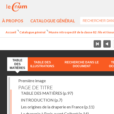
À PROPOS
CATALOGUE GÉNÉRAL
Accueil
Catalogue général
Musée rétrospectif de la classe 82 : fils et tissus
TABLE
TABLE DES
RECHERCHE DANS LE
T
DES
ILLUSTRATIONS
DOCUMENT
OC
MATIÈRES
Première image
PAGE DE TITRE
TABLE DES MATIÈRES
(p.97)
INTRODUCTION
(p.7)
Les origines de la draperie en France
(p.11)
La draperie à Paris avant Colbert
(p.14)