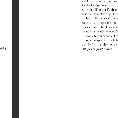
s
.65)