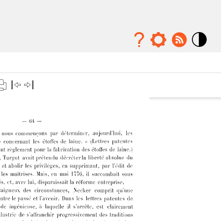
Mode
contraste
élévé