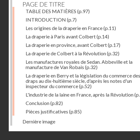
PAGE DE TITRE
TABLE DES MATIÈRES
(p.97)
INTRODUCTION
(p.7)
Les origines de la draperie en France
(p.11)
La draperie à Paris avant Colbert
(p.14)
La draperie en province, avant Colbert
(p.17)
La draperie de Colbert à la Révolution
(p.32)
Les manufactures royales de Sedan. Abbeville et la
manufacture de Van Robais
(p.32)
La draperie en Berry et la législation du commerce de
draps au dix-huitième siècle, d'après les notes d'un
inspecteur du commerce
(p.52)
L'industrie de la laine en France, après la Révolution
(p
Conclusion
(p.82)
Pièces justificatives
(p.85)
Dernière image
Droits réservés - CNAM