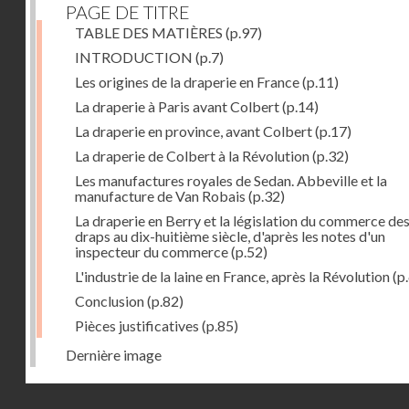
PAGE DE TITRE
TABLE DES MATIÈRES
(p.97)
INTRODUCTION
(p.7)
Les origines de la draperie en France
(p.11)
La draperie à Paris avant Colbert
(p.14)
La draperie en province, avant Colbert
(p.17)
La draperie de Colbert à la Révolution
(p.32)
Les manufactures royales de Sedan. Abbeville et la
manufacture de Van Robais
(p.32)
La draperie en Berry et la législation du commerce de
draps au dix-huitième siècle, d'après les notes d'un
inspecteur du commerce
(p.52)
L'industrie de la laine en France, après la Révolution
(p
Conclusion
(p.82)
Pièces justificatives
(p.85)
Dernière image
Droits réservés - CNAM