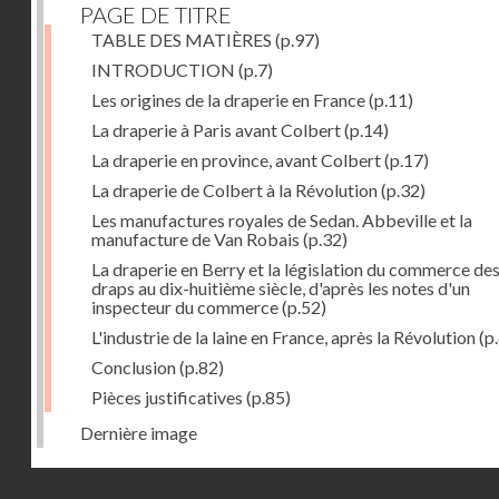
PAGE DE TITRE
TABLE DES MATIÈRES
(p.97)
INTRODUCTION
(p.7)
Les origines de la draperie en France
(p.11)
La draperie à Paris avant Colbert
(p.14)
La draperie en province, avant Colbert
(p.17)
La draperie de Colbert à la Révolution
(p.32)
Les manufactures royales de Sedan. Abbeville et la
manufacture de Van Robais
(p.32)
La draperie en Berry et la législation du commerce de
draps au dix-huitième siècle, d'après les notes d'un
inspecteur du commerce
(p.52)
L'industrie de la laine en France, après la Révolution
(p
Conclusion
(p.82)
Pièces justificatives
(p.85)
Dernière image
Droits réservés - CNAM