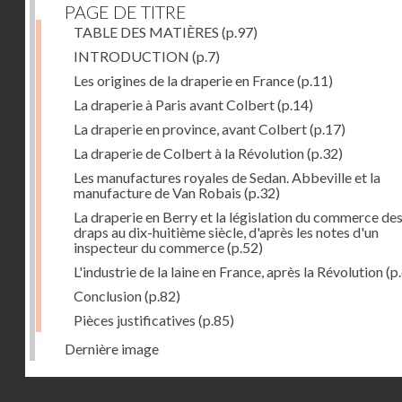
PAGE DE TITRE
TABLE DES MATIÈRES
(p.97)
INTRODUCTION
(p.7)
Les origines de la draperie en France
(p.11)
La draperie à Paris avant Colbert
(p.14)
La draperie en province, avant Colbert
(p.17)
La draperie de Colbert à la Révolution
(p.32)
Les manufactures royales de Sedan. Abbeville et la
manufacture de Van Robais
(p.32)
La draperie en Berry et la législation du commerce de
draps au dix-huitième siècle, d'après les notes d'un
inspecteur du commerce
(p.52)
L'industrie de la laine en France, après la Révolution
(p
Conclusion
(p.82)
Pièces justificatives
(p.85)
Dernière image
Droits réservés - CNAM