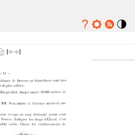
Mode
contraste
élévé