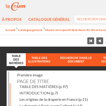
À PROPOS
CATALOGUE GÉNÉRAL
Accueil
Catalogue général
Musée rétrospectif de la classe 82 : fils et tissus
TABLE
TABLE DES
RECHERCHE DANS LE
T
DES
ILLUSTRATIONS
DOCUMENT
OC
MATIÈRES
Première image
PAGE DE TITRE
TABLE DES MATIÈRES
(p.97)
INTRODUCTION
(p.7)
Les origines de la draperie en France
(p.11)
La draperie à Paris avant Colbert
(p.14)