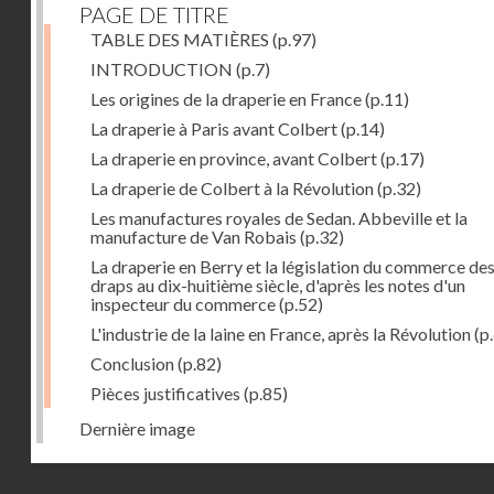
PAGE DE TITRE
TABLE DES MATIÈRES
(p.97)
INTRODUCTION
(p.7)
Les origines de la draperie en France
(p.11)
La draperie à Paris avant Colbert
(p.14)
La draperie en province, avant Colbert
(p.17)
La draperie de Colbert à la Révolution
(p.32)
Les manufactures royales de Sedan. Abbeville et la
manufacture de Van Robais
(p.32)
La draperie en Berry et la législation du commerce de
draps au dix-huitième siècle, d'après les notes d'un
inspecteur du commerce
(p.52)
L'industrie de la laine en France, après la Révolution
(p
Conclusion
(p.82)
Pièces justificatives
(p.85)
Dernière image
Droits réservés - CNAM