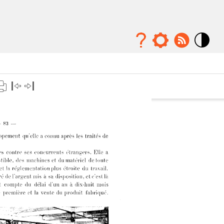
Mode
contraste
élévé