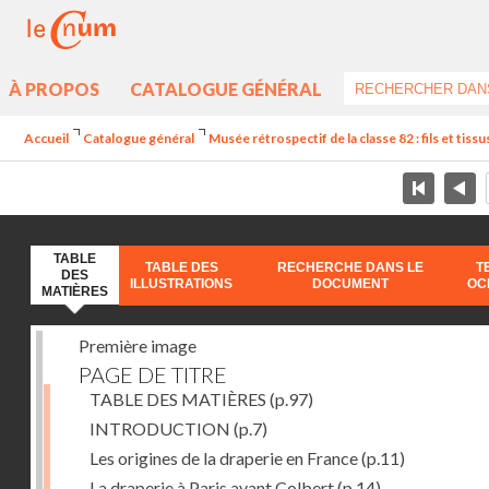
À PROPOS
CATALOGUE GÉNÉRAL
Accueil
Catalogue général
Musée rétrospectif de la classe 82 : fils et tissus
TABLE
TABLE DES
RECHERCHE DANS LE
T
DES
ILLUSTRATIONS
DOCUMENT
OC
MATIÈRES
Première image
PAGE DE TITRE
TABLE DES MATIÈRES
(p.97)
INTRODUCTION
(p.7)
Les origines de la draperie en France
(p.11)
La draperie à Paris avant Colbert
(p.14)