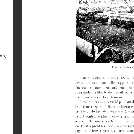
s
.65)