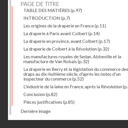
PAGE DE TITRE
TABLE DES MATIÈRES
(p.97)
INTRODUCTION
(p.7)
Les origines de la draperie en France
(p.11)
La draperie à Paris avant Colbert
(p.14)
La draperie en province, avant Colbert
(p.17)
La draperie de Colbert à la Révolution
(p.32)
Les manufactures royales de Sedan. Abbeville et la
manufacture de Van Robais
(p.32)
La draperie en Berry et la législation du commerce de
draps au dix-huitième siècle, d'après les notes d'un
inspecteur du commerce
(p.52)
L'industrie de la laine en France, après la Révolution
(p
Conclusion
(p.82)
Pièces justificatives
(p.85)
Dernière image
Droits réservés - CNAM