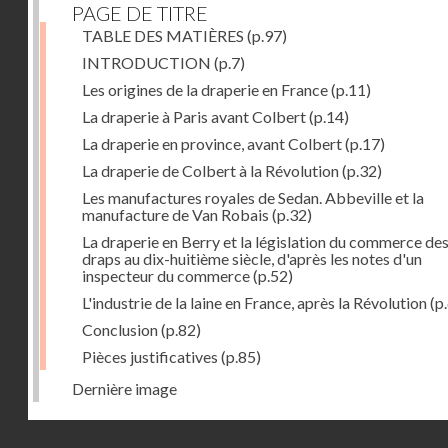
PAGE DE TITRE
TABLE DES MATIÈRES
(p.97)
INTRODUCTION
(p.7)
Les origines de la draperie en France
(p.11)
La draperie à Paris avant Colbert
(p.14)
La draperie en province, avant Colbert
(p.17)
La draperie de Colbert à la Révolution
(p.32)
Les manufactures royales de Sedan. Abbeville et la
manufacture de Van Robais
(p.32)
La draperie en Berry et la législation du commerce de
draps au dix-huitième siècle, d'après les notes d'un
inspecteur du commerce
(p.52)
L'industrie de la laine en France, après la Révolution
(p
Conclusion
(p.82)
Pièces justificatives
(p.85)
Dernière image
Droits réservés - CNAM