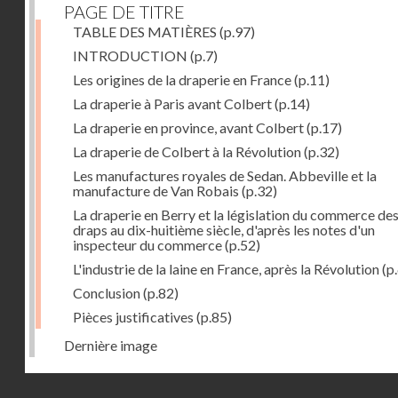
PAGE DE TITRE
TABLE DES MATIÈRES
(p.97)
INTRODUCTION
(p.7)
Les origines de la draperie en France
(p.11)
La draperie à Paris avant Colbert
(p.14)
La draperie en province, avant Colbert
(p.17)
La draperie de Colbert à la Révolution
(p.32)
Les manufactures royales de Sedan. Abbeville et la
manufacture de Van Robais
(p.32)
La draperie en Berry et la législation du commerce de
draps au dix-huitième siècle, d'après les notes d'un
inspecteur du commerce
(p.52)
L'industrie de la laine en France, après la Révolution
(p
Conclusion
(p.82)
Pièces justificatives
(p.85)
Dernière image
Droits réservés - CNAM