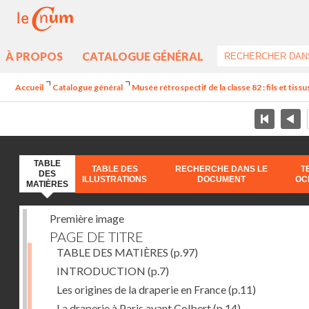
À PROPOS
CATALOGUE GÉNÉRAL
Accueil
Catalogue général
Musée rétrospectif de la classe 82 : fils et tissus
TABLE
TABLE DES
RECHERCHE DANS LE
T
DES
ILLUSTRATIONS
DOCUMENT
OC
MATIÈRES
Première image
PAGE DE TITRE
TABLE DES MATIÈRES
(p.97)
INTRODUCTION
(p.7)
Les origines de la draperie en France
(p.11)
La draperie à Paris avant Colbert
(p.14)