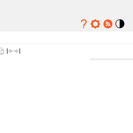
Mode
contraste
élévé