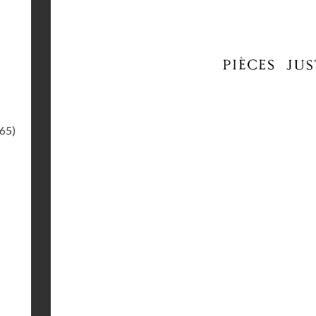
s
.65)