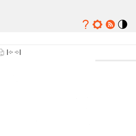
Mode
contraste
élévé