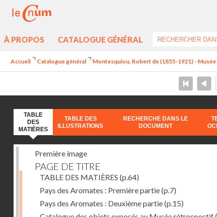
À PROPOS
CATALOGUE GÉNÉRAL
Accueil
Catalogue général
Montesquiou, Robert de (1855-1921) - Musée ré
TABLE
TABLE DES
RECHERCHE DANS LE
T
DES
ILLUSTRATIONS
DOCUMENT
OC
MATIÈRES
Première image
PAGE DE TITRE
TABLE DES MATIÈRES
(p.64)
Pays des Aromates : Première partie
(p.7)
Pays des Aromates : Deuxième partie
(p.15)
Catalogue des objets exposés au Musée rétrospectif