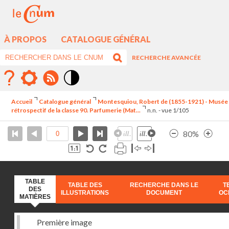
À PROPOS
CATALOGUE GÉNÉRAL
RECHERCHE AVANCÉE
Mode
contraste
Accueil
Catalogue général
Montesquiou, Robert de (1855-1921) - Musée
élévé
rétrospectif de la classe 90. Parfumerie (Mat...
n.n. - vue 1/105
80%
TABLE
TABLE DES
RECHERCHE DANS LE
T
DES
ILLUSTRATIONS
DOCUMENT
OC
MATIÈRES
Première image