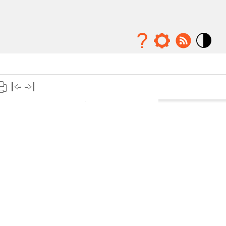
Mode
contraste
élévé