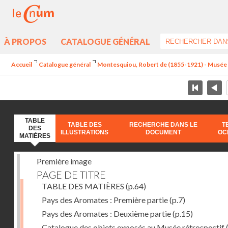
À PROPOS
CATALOGUE GÉNÉRAL
Accueil
Catalogue général
Montesquiou, Robert de (1855-1921) - Musée ré
TABLE
TABLE DES
RECHERCHE DANS LE
T
DES
ILLUSTRATIONS
DOCUMENT
OC
MATIÈRES
Première image
PAGE DE TITRE
TABLE DES MATIÈRES
(p.64)
Pays des Aromates : Première partie
(p.7)
Pays des Aromates : Deuxième partie
(p.15)
Catalogue des objets exposés au Musée rétrospectif