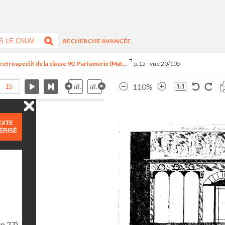
RECHERCHE AVANCÉE
trospectif de la classe 90. Parfumerie (Mat...
p.15 - vue 20/105
110%
EXTE
ÉRISÉ
(p.27)