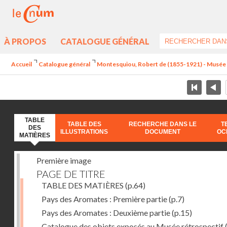
À PROPOS
CATALOGUE GÉNÉRAL
Accueil
Catalogue général
Montesquiou, Robert de (1855-1921) - Musée ré
TABLE
TABLE DES
RECHERCHE DANS LE
T
DES
ILLUSTRATIONS
DOCUMENT
OC
MATIÈRES
Première image
PAGE DE TITRE
TABLE DES MATIÈRES
(p.64)
Pays des Aromates : Première partie
(p.7)
Pays des Aromates : Deuxième partie
(p.15)
Catalogue des objets exposés au Musée rétrospectif