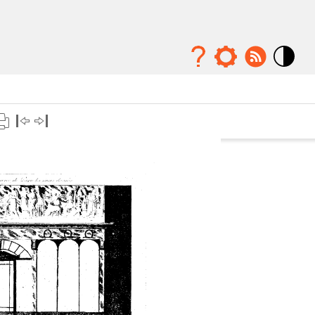
Mode
contraste
élévé