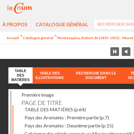
À PROPOS
CATALOGUE GÉNÉRAL
Accueil
Catalogue général
Montesquiou, Robert de (1855-1921) - Musée ré
TABLE
TABLE DES
RECHERCHE DANS LE
T
DES
ILLUSTRATIONS
DOCUMENT
OC
MATIÈRES
Première image
PAGE DE TITRE
TABLE DES MATIÈRES
(p.64)
Pays des Aromates : Première partie
(p.7)
Pays des Aromates : Deuxième partie
(p.15)
Catalogue des objets exposés au Musée rétrospectif