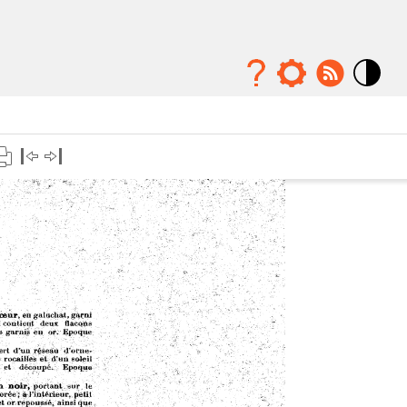
Mode
contraste
élévé