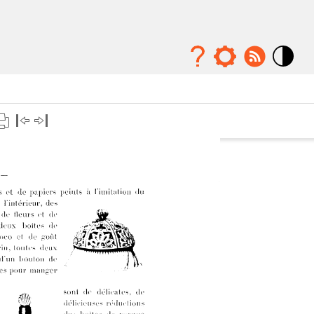
Mode
contraste
élévé