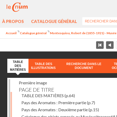
À PROPOS
CATALOGUE GÉNÉRAL
Accueil
Catalogue général
Montesquiou, Robert de (1855-1921) - Musée ré
TABLE
TABLE DES
RECHERCHE DANS LE
T
DES
ILLUSTRATIONS
DOCUMENT
OC
MATIÈRES
Première image
PAGE DE TITRE
TABLE DES MATIÈRES
(p.64)
Pays des Aromates : Première partie
(p.7)
Pays des Aromates : Deuxième partie
(p.15)
Catalogue des objets exposés au Musée rétrospectif