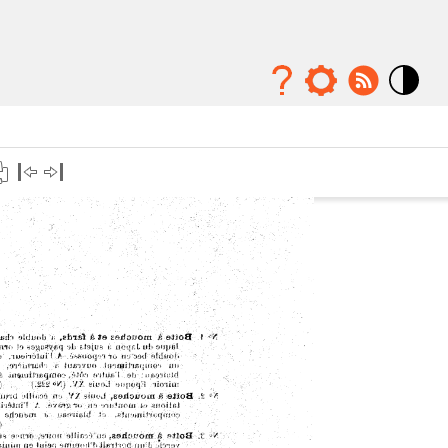
Mode
contraste
élévé