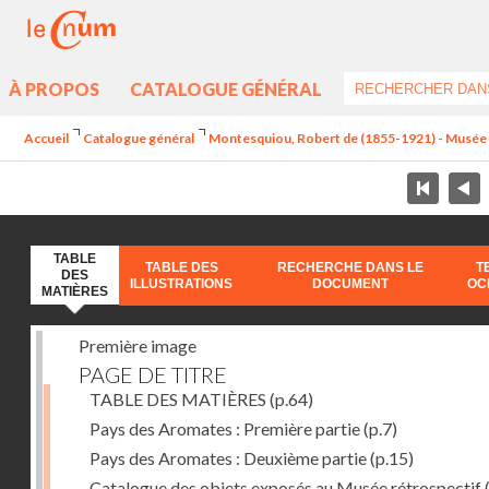
À PROPOS
CATALOGUE GÉNÉRAL
Accueil
Catalogue général
Montesquiou, Robert de (1855-1921) - Musée ré
TABLE
TABLE DES
RECHERCHE DANS LE
T
DES
ILLUSTRATIONS
DOCUMENT
OC
MATIÈRES
Première image
PAGE DE TITRE
TABLE DES MATIÈRES
(p.64)
Pays des Aromates : Première partie
(p.7)
Pays des Aromates : Deuxième partie
(p.15)
Catalogue des objets exposés au Musée rétrospectif