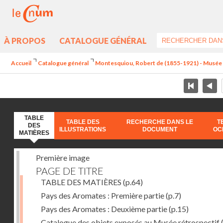
À PROPOS
CATALOGUE GÉNÉRAL
Accueil
Catalogue général
Montesquiou, Robert de (1855-1921) - Musée ré
TABLE
TABLE DES
RECHERCHE DANS LE
T
DES
ILLUSTRATIONS
DOCUMENT
OC
MATIÈRES
Première image
PAGE DE TITRE
TABLE DES MATIÈRES
(p.64)
Pays des Aromates : Première partie
(p.7)
Pays des Aromates : Deuxième partie
(p.15)
Catalogue des objets exposés au Musée rétrospectif