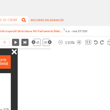
RECHERCHE AVANCÉE
trospectif de la classe 90. Parfumerie (Mat...
n.n. - vue 37/105
110%
EXTE
ÉRISÉ
(p.27)