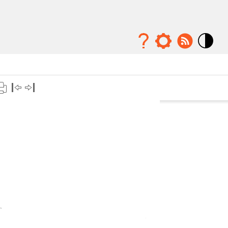
Mode
contraste
élévé