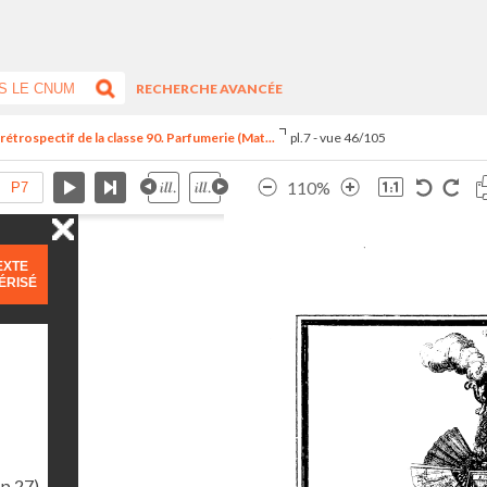
RECHERCHE AVANCÉE
trospectif de la classe 90. Parfumerie (Mat...
pl.7 - vue 46/105
110%
EXTE
ÉRISÉ
(p.27)