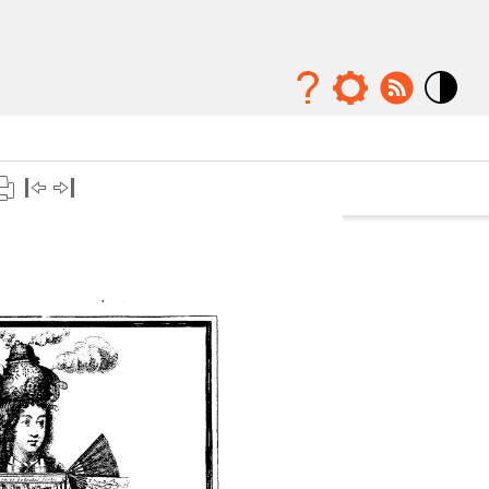
Mode
contraste
élévé