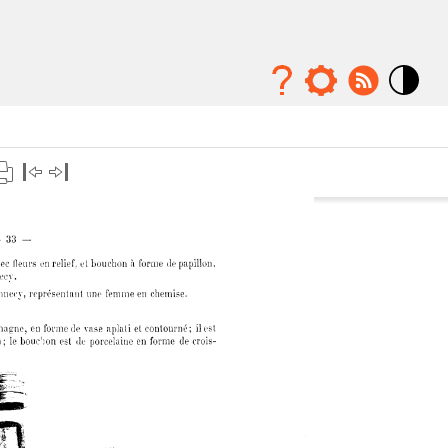
Mode
contraste
élévé