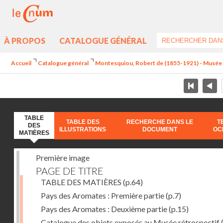
À PROPOS
CATALOGUE GÉNÉRAL
Accueil
Catalogue général
Montesquiou, Robert de (1855-1921) - Musée ré
TABLE
TABLE DES
RECHERCHE DANS LE
T
DES
ILLUSTRATIONS
DOCUMENT
OC
MATIÈRES
Première image
PAGE DE TITRE
TABLE DES MATIÈRES
(p.64)
Pays des Aromates : Première partie
(p.7)
Pays des Aromates : Deuxième partie
(p.15)
Catalogue des objets exposés au Musée rétrospectif