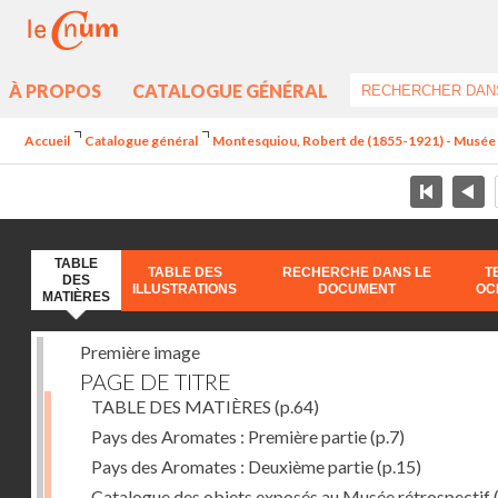
À PROPOS
CATALOGUE GÉNÉRAL
Accueil
Catalogue général
Montesquiou, Robert de (1855-1921) - Musée ré
TABLE
TABLE DES
RECHERCHE DANS LE
T
DES
ILLUSTRATIONS
DOCUMENT
OC
MATIÈRES
Première image
PAGE DE TITRE
TABLE DES MATIÈRES
(p.64)
Pays des Aromates : Première partie
(p.7)
Pays des Aromates : Deuxième partie
(p.15)
Catalogue des objets exposés au Musée rétrospectif