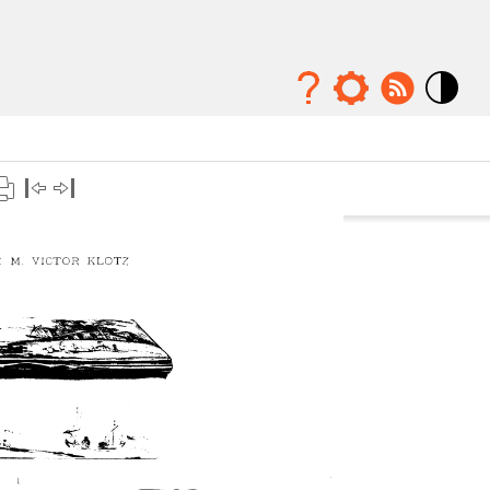
Mode
contraste
élévé