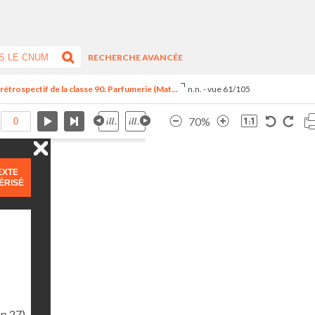
RECHERCHE AVANCÉE
trospectif de la classe 90. Parfumerie (Mat...
n.n. - vue 61/105
70%
EXTE
ÉRISÉ
(p.27)