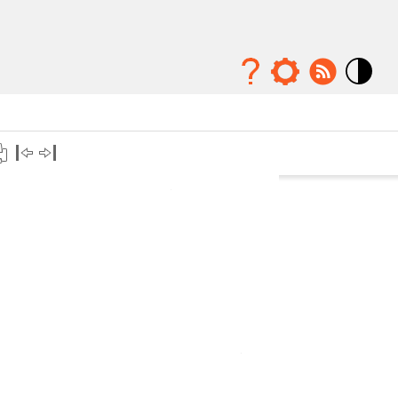
Mode
contraste
élévé