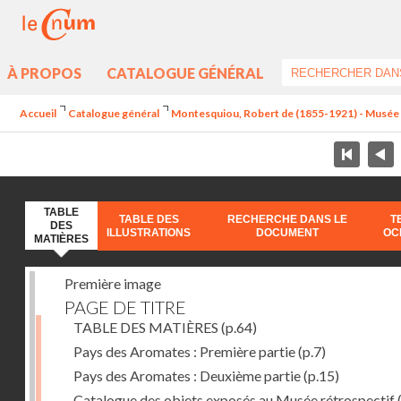
À PROPOS
CATALOGUE GÉNÉRAL
Accueil
Catalogue général
Montesquiou, Robert de (1855-1921) - Musée ré
TABLE
TABLE DES
RECHERCHE DANS LE
T
DES
ILLUSTRATIONS
DOCUMENT
OC
MATIÈRES
Première image
PAGE DE TITRE
TABLE DES MATIÈRES
(p.64)
Pays des Aromates : Première partie
(p.7)
Pays des Aromates : Deuxième partie
(p.15)
Catalogue des objets exposés au Musée rétrospectif