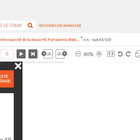
RECHERCHE AVANCÉE
trospectif de la classe 90. Parfumerie (Mat...
n.n. - vue 61/105
80%
EXTE
ÉRISÉ
(p.27)