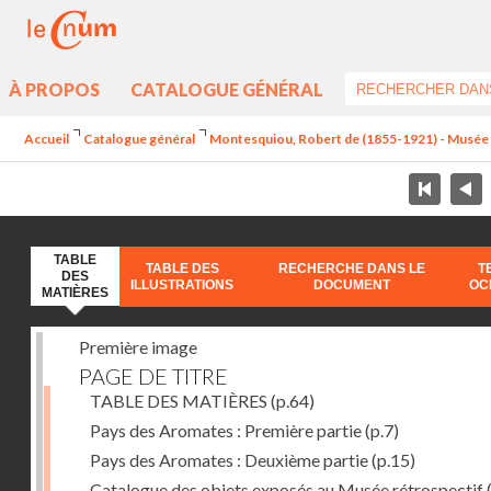
À PROPOS
CATALOGUE GÉNÉRAL
Accueil
Catalogue général
Montesquiou, Robert de (1855-1921) - Musée ré
TABLE
TABLE DES
RECHERCHE DANS LE
T
DES
ILLUSTRATIONS
DOCUMENT
OC
MATIÈRES
Première image
PAGE DE TITRE
TABLE DES MATIÈRES
(p.64)
Pays des Aromates : Première partie
(p.7)
Pays des Aromates : Deuxième partie
(p.15)
Catalogue des objets exposés au Musée rétrospectif