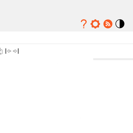
Mode
contraste
élévé