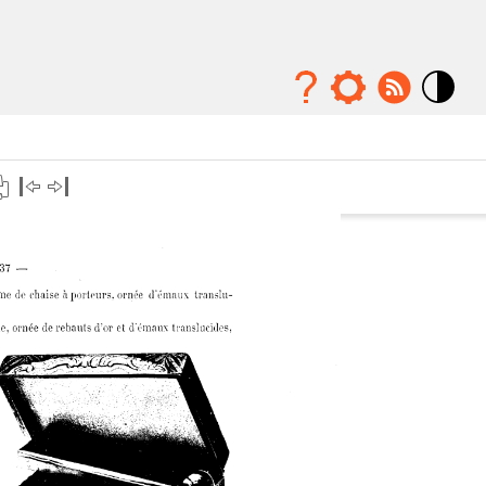
Mode
contraste
élévé