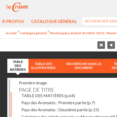
À PROPOS
CATALOGUE GÉNÉRAL
Accueil
Catalogue général
Montesquiou, Robert de (1855-1921) - Musée ré
TABLE
TABLE DES
RECHERCHE DANS LE
T
DES
ILLUSTRATIONS
DOCUMENT
OC
MATIÈRES
Première image
PAGE DE TITRE
TABLE DES MATIÈRES
(p.64)
Pays des Aromates : Première partie
(p.7)
Pays des Aromates : Deuxième partie
(p.15)
Catalogue des objets exposés au Musée rétrospectif