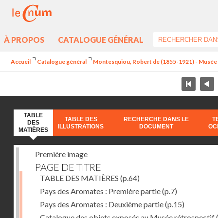
À PROPOS
CATALOGUE GÉNÉRAL
Accueil
Catalogue général
Montesquiou, Robert de (1855-1921) - Musée ré
TABLE
TABLE DES
RECHERCHE DANS LE
T
DES
ILLUSTRATIONS
DOCUMENT
OC
MATIÈRES
Première image
PAGE DE TITRE
TABLE DES MATIÈRES
(p.64)
Pays des Aromates : Première partie
(p.7)
Pays des Aromates : Deuxième partie
(p.15)
Catalogue des objets exposés au Musée rétrospectif