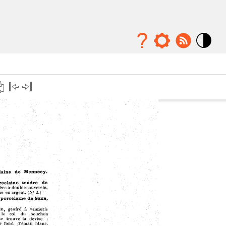
Mode
contraste
élévé