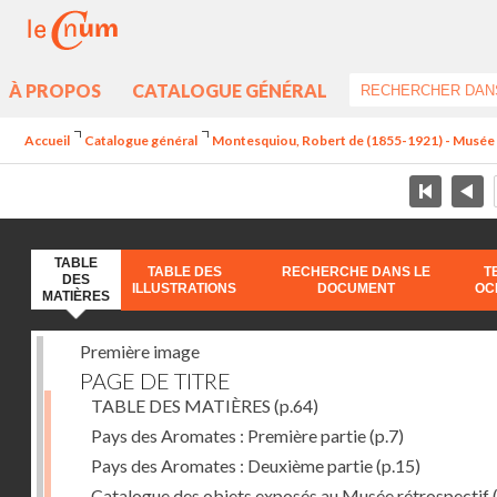
À PROPOS
CATALOGUE GÉNÉRAL
Accueil
Catalogue général
Montesquiou, Robert de (1855-1921) - Musée ré
TABLE
TABLE DES
RECHERCHE DANS LE
T
DES
ILLUSTRATIONS
DOCUMENT
OC
MATIÈRES
Première image
PAGE DE TITRE
TABLE DES MATIÈRES
(p.64)
Pays des Aromates : Première partie
(p.7)
Pays des Aromates : Deuxième partie
(p.15)
Catalogue des objets exposés au Musée rétrospectif