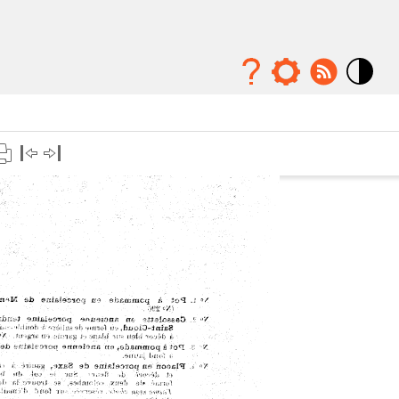
Mode
contraste
élévé