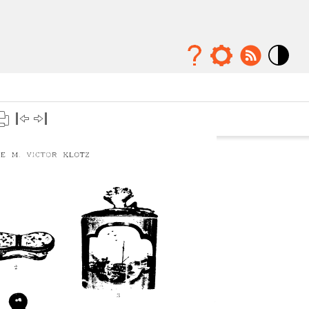
Mode
contraste
élévé