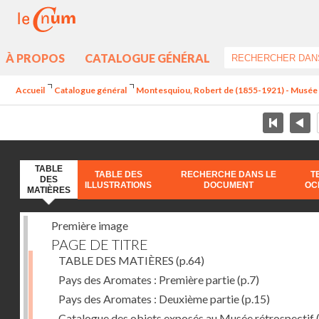
À PROPOS
CATALOGUE GÉNÉRAL
Accueil
Catalogue général
Montesquiou, Robert de (1855-1921) - Musée ré
TABLE
TABLE DES
RECHERCHE DANS LE
T
DES
ILLUSTRATIONS
DOCUMENT
OC
MATIÈRES
Première image
PAGE DE TITRE
TABLE DES MATIÈRES
(p.64)
Pays des Aromates : Première partie
(p.7)
Pays des Aromates : Deuxième partie
(p.15)
Catalogue des objets exposés au Musée rétrospectif