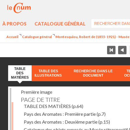
À PROPOS
CATALOGUE GÉNÉRAL
Accueil
Catalogue général
Montesquiou, Robert de (1855-1921) - Musée ré
TABLE
TABLE DES
RECHERCHE DANS LE
T
DES
ILLUSTRATIONS
DOCUMENT
OC
MATIÈRES
Première image
PAGE DE TITRE
TABLE DES MATIÈRES
(p.64)
Pays des Aromates : Première partie
(p.7)
Pays des Aromates : Deuxième partie
(p.15)
Catalogue des objets exposés au Musée rétrospectif