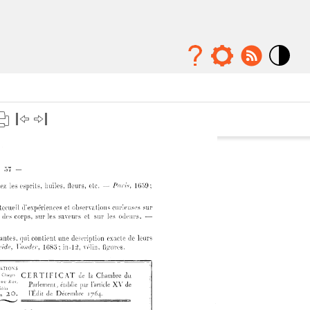
Mode
contraste
élévé