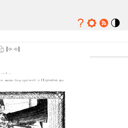
Mode
contraste
élévé