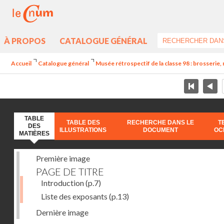
À PROPOS
CATALOGUE GÉNÉRAL
Accueil
Catalogue général
Musée rétrospectif de la classe 98 : brosserie, 
TABLE
TABLE DES
RECHERCHE DANS LE
T
DES
ILLUSTRATIONS
DOCUMENT
OC
MATIÈRES
Première image
PAGE DE TITRE
Introduction
(p.7)
Liste des exposants
(p.13)
Dernière image