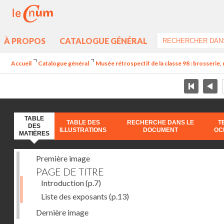
À PROPOS
CATALOGUE GÉNÉRAL
Accueil
Catalogue général
Musée rétrospectif de la classe 98 : brosserie, 
TABLE
TABLE DES
RECHERCHE DANS LE
T
DES
ILLUSTRATIONS
DOCUMENT
OC
MATIÈRES
Première image
PAGE DE TITRE
Introduction
(p.7)
Liste des exposants
(p.13)
Dernière image