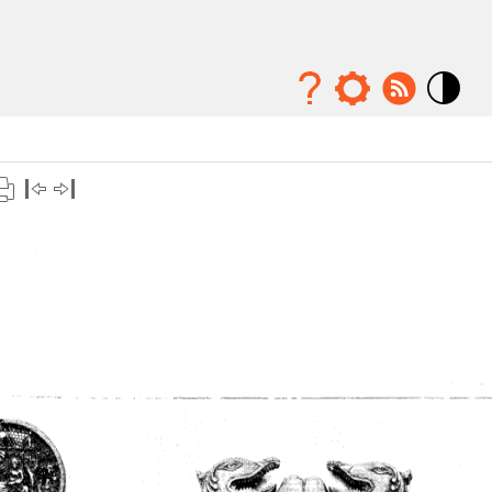
Mode
contraste
élévé