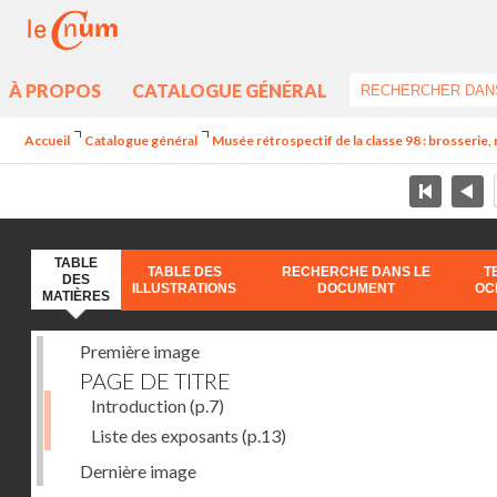
À PROPOS
CATALOGUE GÉNÉRAL
Accueil
Catalogue général
Musée rétrospectif de la classe 98 : brosserie, 
TABLE
TABLE DES
RECHERCHE DANS LE
T
DES
ILLUSTRATIONS
DOCUMENT
OC
MATIÈRES
Première image
PAGE DE TITRE
Introduction
(p.7)
Liste des exposants
(p.13)
Dernière image