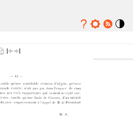
Mode
contraste
élévé