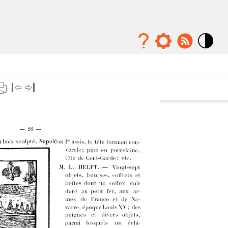
Mode
contraste
élévé