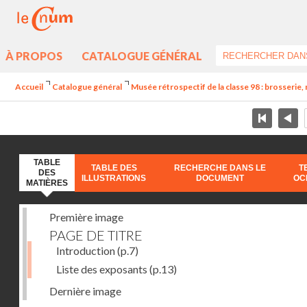
À PROPOS
CATALOGUE GÉNÉRAL
Accueil
Catalogue général
Musée rétrospectif de la classe 98 : brosserie, 
TABLE
TABLE DES
RECHERCHE DANS LE
T
DES
ILLUSTRATIONS
DOCUMENT
OC
MATIÈRES
Première image
PAGE DE TITRE
Introduction
(p.7)
Liste des exposants
(p.13)
Dernière image