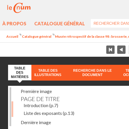
À PROPOS
CATALOGUE GÉNÉRAL
Accueil
Catalogue général
Musée rétrospectif de la classe 98 : brosserie, 
TABLE
TABLE DES
RECHERCHE DANS LE
T
DES
ILLUSTRATIONS
DOCUMENT
OC
MATIÈRES
Première image
PAGE DE TITRE
Introduction
(p.7)
Liste des exposants
(p.13)
Dernière image