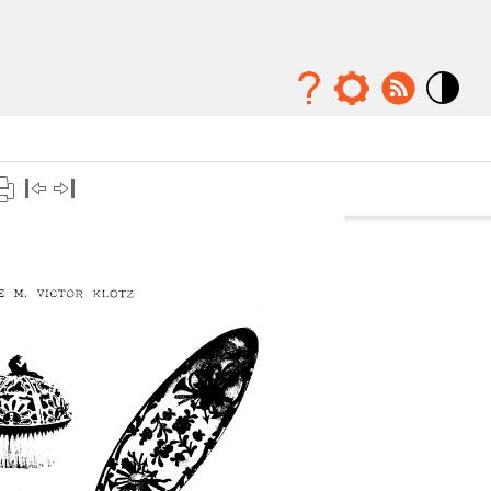
Mode
contraste
élévé