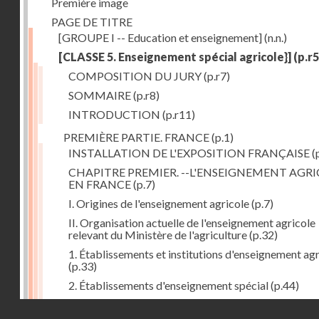
Première image
PAGE DE TITRE
[GROUPE I -- Education et enseignement]
(n.n.)
[CLASSE 5. Enseignement spécial agricole}]
(p.r5
COMPOSITION DU JURY
(p.r7)
SOMMAIRE
(p.r8)
INTRODUCTION
(p.r11)
PREMIÈRE PARTIE. FRANCE
(p.1)
INSTALLATION DE L'EXPOSITION FRANÇAISE
(
CHAPITRE PREMIER. --L'ENSEIGNEMENT AGR
EN FRANCE
(p.7)
I. Origines de l'enseignement agricole
(p.7)
II. Organisation actuelle de l'enseignement agricole
relevant du Ministère de l'agriculture
(p.32)
1. Établissements et institutions d'enseignement ag
(p.33)
2. Établissements d'enseignement spécial
(p.44)
III. L'enseignement agricole dans les établissements
Droits réservés - CNAM
universitaires
(p.47)