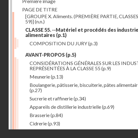
Première image
PAGE DE TITRE
[GROUPE X. Aliments. (PREMIÈRE PARTIE, CLASSES
59)]
(n.n.)
CLASSE 55. --Matériel et procédés des industri
alimentaires
(p.1)
COMPOSITION DU JURY
(p.3)
AVANT-PROPOS
(p.5)
CONSIDÉRATIONS GÉNÉRALES SUR LES INDUS
REPRÉSENTÉES À LA CLASSE 55
(p.9)
Meunerie
(p.13)
Boulangerie, pâtisserie, biscuiterie, pâtes alimentai
(p.27)
Sucrerie et raffinerie
(p.34)
Appareils de distillerie industrielle
(p.69)
Brasserie
(p.84)
Cidrerie
(p.93)
Eaux gazeuses
(p.95)
Droits réservés - CNAM