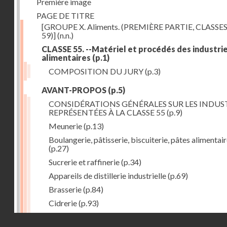
Première image
PAGE DE TITRE
[GROUPE X. Aliments. (PREMIÈRE PARTIE, CLASSES
59)]
(n.n.)
CLASSE 55. --Matériel et procédés des industri
alimentaires
(p.1)
COMPOSITION DU JURY
(p.3)
AVANT-PROPOS
(p.5)
CONSIDÉRATIONS GÉNÉRALES SUR LES INDUS
REPRÉSENTÉES À LA CLASSE 55
(p.9)
Meunerie
(p.13)
Boulangerie, pâtisserie, biscuiterie, pâtes alimentai
(p.27)
Sucrerie et raffinerie
(p.34)
Appareils de distillerie industrielle
(p.69)
Brasserie
(p.84)
Cidrerie
(p.93)
Eaux gazeuses
(p.95)
Droits réservés - CNAM