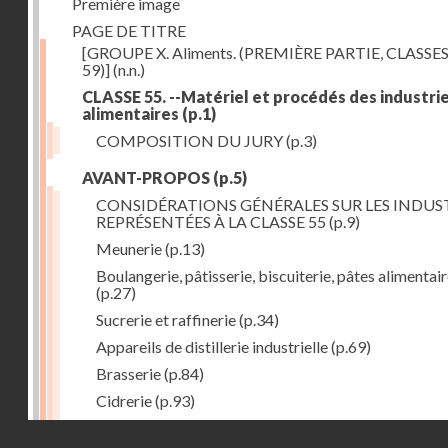
Première image
PAGE DE TITRE
[GROUPE X. Aliments. (PREMIÈRE PARTIE, CLASSES
59)]
(n.n.)
CLASSE 55. --Matériel et procédés des industri
alimentaires
(p.1)
COMPOSITION DU JURY
(p.3)
AVANT-PROPOS
(p.5)
CONSIDÉRATIONS GÉNÉRALES SUR LES INDUS
REPRÉSENTÉES À LA CLASSE 55
(p.9)
Meunerie
(p.13)
Boulangerie, pâtisserie, biscuiterie, pâtes alimentai
(p.27)
Sucrerie et raffinerie
(p.34)
Appareils de distillerie industrielle
(p.69)
Brasserie
(p.84)
Cidrerie
(p.93)
Eaux gazeuses
(p.95)
Droits réservés - CNAM