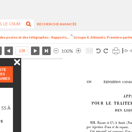
RECHERCHE AVANCÉE
 des postes et des télégraphes - Rapports...
Groupe X. Aliments. Première partie.
100%
ISTE
DES
LUMES
 55 À
es