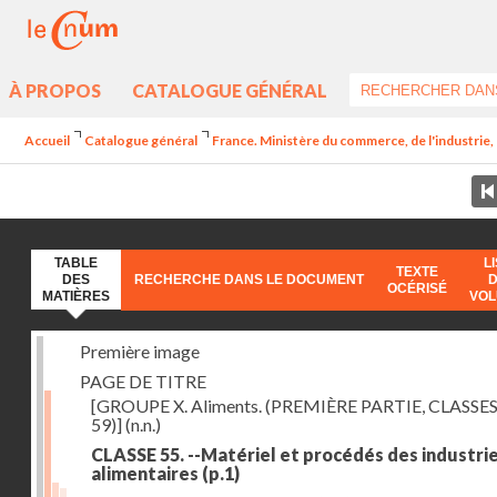
À PROPOS
CATALOGUE GÉNÉRAL
Accueil
Catalogue général
France. Ministère du commerce, de l'industrie,
TABLE
L
TEXTE
DES
RECHERCHE DANS LE DOCUMENT
OCÉRISÉ
MATIÈRES
VO
Première image
PAGE DE TITRE
[GROUPE X. Aliments. (PREMIÈRE PARTIE, CLASSES
59)]
(n.n.)
CLASSE 55. --Matériel et procédés des industri
alimentaires
(p.1)