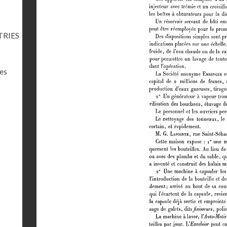
TRIES
res