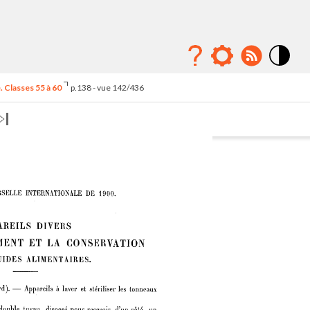
Mode
contraste
 Classes 55 à 60
p.138 - vue 142/436
élévé